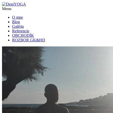
Menu
O mne
Blog
Galéria
Referencie
OBCHODÍK
ROZBOR GK&HD