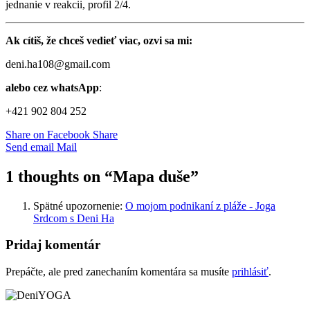
jednanie v reakcii, profil 2/4.
Ak cítiš, že chceš vedieť viac, ozvi sa mi:
deni.ha108@gmail.com
alebo cez whatsApp
:
+421 902 804 252
Share on Facebook
Share
Send email
Mail
1 thoughts on “
Mapa duše
”
Spätné upozornenie:
O mojom podnikaní z pláže - Joga
Srdcom s Deni Ha
Pridaj komentár
Prepáčte, ale pred zanechaním komentára sa musíte
prihlásiť
.