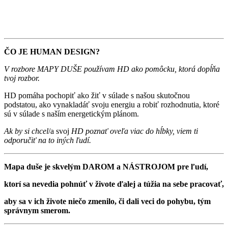
ČO JE HUMAN DESIGN?
V rozbore MAPY DUŠE používam HD ako pomôcku, ktorá dopĺňa
tvoj rozbor.
HD pomáha pochopiť ako žiť v súlade s našou skutočnou
podstatou, ako vynakladáť svoju energiu a robiť rozhodnutia, ktoré
sú v súlade s naším energetickým plánom.
Ak by si chcel
/a svoj
HD poznať oveľa viac do hĺbky, viem ti
odporučiť na to iných ľudí.
Mapa duše je skvelým DAROM a NÁSTROJOM pre ľudí,
ktorí sa nevedia pohnúť v živote ďalej a túžia na sebe pracovať,
aby sa v ich živote niečo zmenilo, či dali veci do pohybu, tým
správnym smerom.