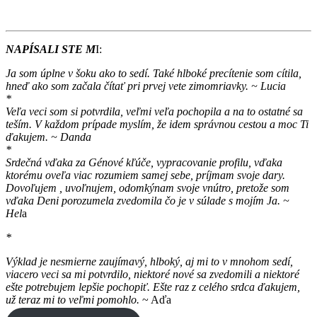
NAPÍSALI STE M
I:
Ja som úplne v šoku ako to sedí. Také hlboké precítenie som cítila,
hneď ako som začala čítať pri prvej vete zimomriavky.
~ Lucia
*
Veľa veci som si potvrdila, veľmi veľa pochopila a na to ostatné sa
teším. V každom prípade myslím, že idem správnou cestou a moc Ti
ďakujem.
~ Danda
*
Srdečná vďaka za Génové kľúče, vypracovanie profilu, vďaka
ktorému oveľa viac rozumiem samej sebe, príjmam svoje dary.
Dovoľujem , uvoľnujem, odomkýnam svoje vnútro, pretože som
vďaka Deni porozumela zvedomila čo je v súlade s mojím Ja.
~
Hel
a
*
Výklad je nesmierne zaujímavý, hlboký, aj mi to v mnohom sedí,
viacero veci sa mi potvrdilo, niektoré nové sa zvedomili a niektoré
ešte potrebujem lepšie pochopiť. Ešte raz z celého srdca ďakujem,
už teraz mi to veľmi pomohlo.
~ Aďa