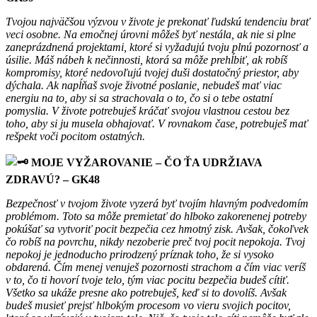
Tvojou najväčšou výzvou v živote je prekonať ľudskú tendenciu brať
veci osobne. Na emočnej úrovni môžeš byť nestála, ak nie si plne
zaneprázdnená projektami, ktoré si vyžadujú tvoju plnú pozornosť a
úsilie. Máš nábeh k nečinnosti, ktorá sa môže prehĺbiť, ak robíš
kompromisy, ktoré nedovoľujú tvojej duši dostatočný priestor, aby
dýchala. Ak napĺňaš svoje životné poslanie, nebudeš mať viac
energiu na to, aby si sa strachovala o to, čo si o tebe ostatní
pomyslia. V živote potrebuješ kráčať svojou vlastnou cestou bez
toho, aby si ju musela obhajovať. V rovnakom čase, potrebuješ mať
rešpekt voči pocitom ostatných.
MOJE VYŽAROVANIE – ČO ŤA UDRŽIAVA
ZDRAVÚ? – GK48
Bezpečnosť v tvojom živote vyzerá byť tvojím hlavným podvedomím
problémom. Toto sa môže premietať do hlboko zakorenenej potreby
pokúšať sa vytvoriť pocit bezpečia cez hmotný zisk. Avšak, čokoľvek
čo robíš na povrchu, nikdy nezoberie preč tvoj pocit nepokoja. Tvoj
nepokoj je jednoducho prirodzený príznak toho, že si vysoko
obdarená. Čím menej venuješ pozornosti strachom a čím viac veríš
v to, čo ti hovorí tvoje telo, tým viac pocitu bezpečia budeš cítiť.
Všetko sa ukáže presne ako potrebuješ, keď si to dovolíš. Avšak
budeš musieť prejsť hlbokým procesom vo vieru svojich pocitov,