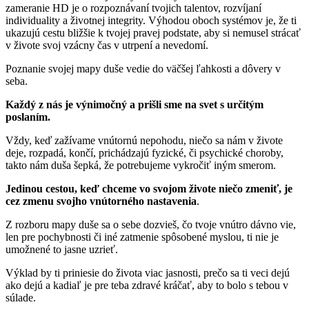
zameranie HD je o rozpoznávaní tvojich talentov, rozvíjaní
individuality a životnej integrity. Výhodou oboch systémov je, že ti
ukazujú cestu bližšie k tvojej pravej podstate, aby si nemusel strácať
v živote svoj vzácny čas v utrpení a nevedomí.
Poznanie svojej mapy duše vedie do väčšej ľahkosti a dôvery v
seba.
Každý z nás je výnimočný a prišli sme na svet s určitým
poslaním.
Vždy, keď zažívame vnútornú nepohodu, niečo sa nám v živote
deje, rozpadá, končí, prichádzajú fyzické, či psychické choroby,
takto nám duša šepká, že potrebujeme vykročiť iným smerom.
Jedinou cestou, keď chceme vo svojom živote niečo zmeniť, je
cez zmenu svojho vnútorného nastavenia
.
Z rozboru mapy duše sa o sebe dozvieš, čo tvoje vnútro dávno vie,
len pre pochybnosti či iné zatmenie spôsobené myslou, ti nie je
umožnené to jasne uzrieť.
Výklad by ti priniesie do života viac jasnosti, prečo sa ti veci dejú
ako dejú a kadiaľ je pre teba zdravé kráčať, aby to bolo s tebou v
súlade.