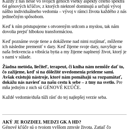
Každý z nás nesie vo svojich génoch všetky aspekty celého spektra
64 génových kľúčov, z ktorých niektoré dominujú a určujú vývoj
nášho individuálneho vedomia – vývoj v rámci života každého z nás
jedinečným spôsobom.
Keď k ním pristupujeme s otvoreným srdcom a myslou, tak nám
dovolia prejsť hlbokou transformáciou.
Keď poznáme svoje tiene a dokážeme nad nimi rozjímať, môžeme
ich následne premeniť v dary. Keď žijeme svoje dary, navyšuje sa
naša frekvencia a vibrácia bytia a my žijeme naplnený život, ktorý je
s nami v súlade.
Žiadna metóda, liečiteľ, terapeut, či kniha nám nemôže dať to,
čo zažijeme, keď si na dôležité uvedomenia prídeme sami.
Avšak existujú nástroje, ktoré nám pomáhajú sa rozpamätať,
dokážu nás naviesť na našu cestu k sebe – z tmy na svetlo.
Pre
mňa jedným z nich sú GÉNOVÉ KĽÚČE.
Každé vedomie/duša túži rásť do tej najlepšej verzie seba.
AKÝ JE ROZDIEL MEDZI GK A HD?
Génové kľúče sú o tvojom vyššom zmysle života. Zatiaľ čo