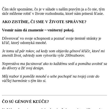
Čím skôr spoznáme, čo je v súlade s naším pravým ja a čo nie, tým
skôr môžeme robiť v živote rozhodnutia, ktoré nám prinesú šťasie.
AKO ZISTÍME, ČI SME V ŽIVOTE SPRÁVNE?
Vesmír nám dá znamenie ~ vnútorný pokoj.
Dôverovať vo svoje schopnosti a poznať svoje tienisté stránky je
kľúč, ktorý odomyká mnohé.
Je tomu už pár rokov, od kedy som objavila génové kľúče, ktoré mi
zmenili život, odvtedy som vytvorila vyše 200rozborov.
Neprestáva ma facsinovať ako to každému sedí a pomáha uvolniť sa
do dôvery a žiť svoj design.
Môj rozbor ti pomôže mnohé o sebe pochopiť na tvojej ceste do
väčšej harmónie s tým kto si.
ČO SÚ GÉNOVÉ KĽÚČE?