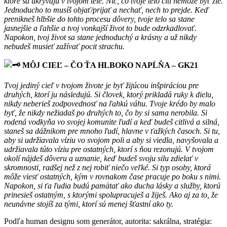
ktoré sa ukrývajú v tvojom tele. Nič, čo tvoje telo cíti nemôže byť zle.
Jednoducho to musíš objať/prijať a nechať, nech to prejde. Keď
prenikneš hlbšie do tohto procesu dôvery, tvoje telo sa stane
jasnejšie a ľahšie a tvoj vonkajší život to bude odzrkadlovať.
Napokon, tvoj život sa stane jednoduchý a krásny a už nikdy
nebudeš musieť zažívať pocit strachu.
MÔJ CIEĽ – ČO ŤA HLBOKO NAPĹŇA – GK21
Tvoj jediný cieľ v tvojom živote je byť žijúcou inšpiráciou pre
druhých, ktorí ju následujú. Si človek, ktorý prikladá ruky k dielu,
nikdy neberieš zodpovednosť na ľahkú váhu. Tvoje krédo by malo
byť, že nikdy nežiadaš po druhých to, čo by si sama nerobila. Si
rodená vodkyňa vo svojej komunite ľudí a keď budeš citlivá a silná,
staneš sa dážnikom pre mnoho ľudí, hlavne v ťažkých časoch. Si tu,
aby si udržiavala víziu vo svojom poli a aby si viedla, navyšovala a
udržiavala túto víziu pre ostatných, ktorí s ňou rezonujú. V tvojom
okolí nájdeš dôveru a uznanie, keď budeš svoju silu zdielať v
skromnosti, radšej než z nej robiť niečo veľké. Si typ osoby, ktorá
môže viesť ostatných, kým v rovnakom čase pracuje po boku s nimi.
Napokon, si ťa ľudia budú pamätať ako ducha lásky a služby, ktorú
prinesieš ostatným, s ktorými spolupracuješ a žiješ. Ako aj za to, že
neunávne stojíš za tými, ktorí sú menej šťastní ako ty.
Podľa human designu som generátor, autorita: sakrálna, stratégia: