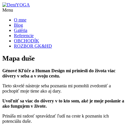
Menu
O mne
Blog
Galéria
Referencie
OBCHODÍK
ROZBOR GK&HD
Mapa duše
Génové Kľúče a Human Design mi priniesli do života viac
dôvery v seba a v svoju cestu.
Tieto skvelé nástroje seba poznania mi pomohli zvedomiť a
pochopiť moje tiene ako aj dary.
Uvoľniť sa viac do dôvery v to kto som, aké je moje poslanie a
ako fungujem v živote.
Prináša mi radosť spravádzať ľudí na ceste k poznaniu ich
potenciálu duše.