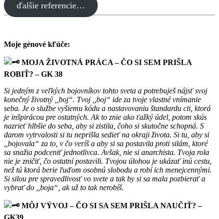
ďalšie referencie…
Moje génové kľúče:
MOJA ŽIVOTNÁ PRÁCA – ČO SI SEM PRIŠLA
ROBIŤ? – GK 38
Si jedným z veľkých bojovníkov tohto sveta a potrebuješ nájsť svoj
konečný životný ,,boj“. Tvoj ,,boj“ ide za tvoje vlastné vnímanie
seba. Je o službe vyšiemu kódu a nastavovaniu štandardu cti, ktorá
je inšpirácou pre ostatných. Ak to znie ako ťažký údel, potom skús
nazrieť hlbšie do seba, aby si zistila, čoho si skutočne schopná. S
darom vytrvalosti si tu neprišla sedieť na okraji života. Si tu, aby si
,,bojovala“ za to, v čo veríš a aby si sa postavila proti silám, ktoré
sa snažia podceniť jednotlivca. Avšak, nie si anarchista. Tvoja rola
nie je zničiť, čo ostatní postavili. Tvojou úlohou je ukázať inú cestu,
než tú ktorá berie ľuďom osobnú slobodu a robí ich menejcennými.
Si silou pre spravedlivosť vo svete a tak by si sa mala pozbierať a
vybrať do ,,boja“, ak už to tak nerobíš.
MÔJ VÝVOJ – ČO SI SA SEM PRIŠLA NAUČIŤ? –
GK39